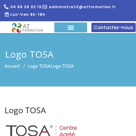
04 66 36 02 19
administratif@atformation.fr
Lun-Ven 9h-18h
Contactez-nous
QUI SOMMES NOUS?
FORMATIONS EN LIGNE
FORMATION ENTREPRISE
Logo TOSA
Accueil
/
Logo TOSA
Logo TOSA
Logo TOSA