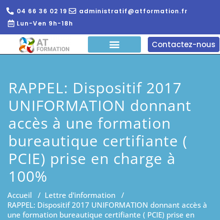
04 66 36 02 19
administratif@atformation.fr
Lun-Ven 9h-18h
Contactez-nous
QUI SOMMES NOUS?
FORMATIONS EN LIGNE
FORMATION ENTREPRISE
RAPPEL: Dispositif 2017
UNIFORMATION donnant
accès à une formation
bureautique certifiante (
PCIE) prise en charge à
100%
Accueil
/
Lettre d'information
/
RAPPEL: Dispositif 2017 UNIFORMATION donnant accès à
une formation bureautique certifiante ( PCIE) prise en