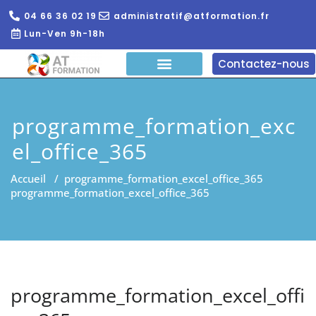
04 66 36 02 19
administratif@atformation.fr
Lun-Ven 9h-18h
Contactez-nous
QUI SOMMES NOUS?
FORMATIONS EN LIGNE
FORMATION ENTREPRISE
programme_formation_exc
el_office_365
Accueil
/
programme_formation_excel_office_365
programme_formation_excel_office_365
programme_formation_excel_offi