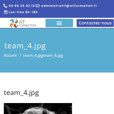
04 66 36 02 19
administratif@atformation.fr
Lun-Ven 9h-18h
Contactez-nous
QUI SOMMES NOUS?
FORMATIONS EN LIGNE
FORMATION ENTREPRISE
team_4.jpg
Accueil
/
team_4.jpg
team_4.jpg
team_4.jpg