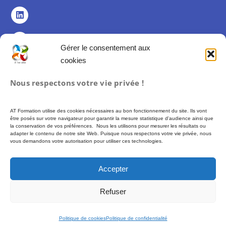
Gérer le consentement aux
cookies
Politique de confidentialité
Nous respectons votre vie privée !
Politique de cookies (UE)
Mentions légales
AT Formation utilise des cookies nécessaires au bon fonctionnement du site. Ils vont
Conditions Générales de Vente
être posés sur votre navigateur pour garantir la mesure statistique d'audience ainsi que
la conservation de vos préférences. Nous les utilisons pour mesurer les résultats ou
adapter le contenu de notre site Web. Puisque nous respectons votre vie privée, nous
vous demandons votre autorisation pour utiliser ces technologies.
Formation proposée par AT FORMATION – SIREN 493 972 897 –
Financement
possible via des fonds publics (CPF, France Travail…) soumis à conditions
Accepter
d’éligibilité. –
Plus d’informations :
moncompteformation.gouv.fr
Refuser
© 2026 AT Formation – Tous droits réservés
Politique de cookies
Politique de confidentialité