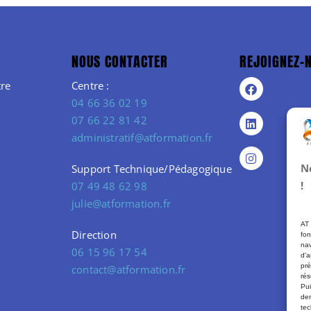
NOUS CONTACTER
REJOIGNEZ-
re
Centre :
04 66 36 02 19
07 66 22 81 42
administratif@atformation.fr
N
Support Technique/Pédagogique
!
07 49 48 62 98
julie@atformation.fr
AT 
Direction
fon
nav
06 15 96 17 54
d'a
pré
contact@atformation.fr
rés
Pui
dem
tec