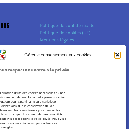
NOUS
Politique de confidentialité
Politique de cookies (UE)
Mentions légales
Conditions Générales de Vente
Gérer le consentement aux cookies
ous respectons votre vie privée
Formation utilise des cookies nécessaires au bon
ctionnement du site. Ils vont être posés sur votre
igateur pour garantir la mesure statistique
udience ainsi que la conservation de vos
férences. Nous les utilisons pour mesurer les
ultats ou adapter le contenu de notre site Web.
sque nous respectons votre vie privée, nous vous
andons votre autorisation pour utiliser ces
hnologies.