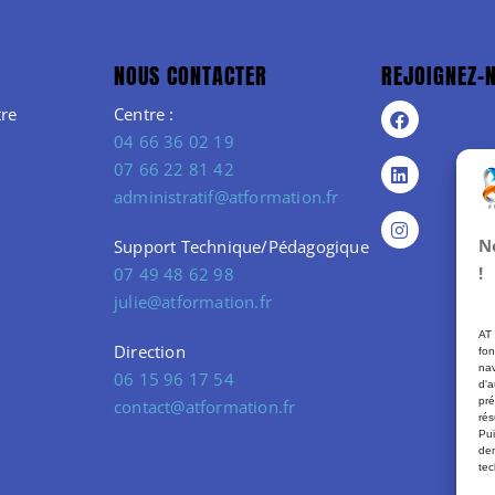
NOUS CONTACTER
REJOIGNEZ-
re
Centre :
04 66 36 02 19
07 66 22 81 42
administratif@atformation.fr
N
Support Technique/Pédagogique
!
07 49 48 62 98
julie@atformation.fr
AT 
Direction
fon
nav
06 15 96 17 54
d'a
pré
contact@atformation.fr
rés
Pui
dem
tec