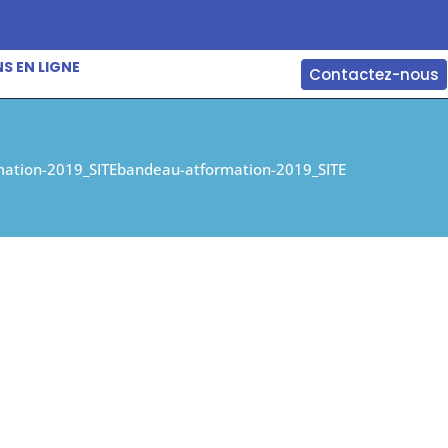
S EN LIGNE
Contactez-nous
ation-2019_SITE
bandeau-atformation-2019_SITE