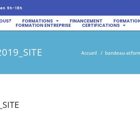
en 9h-18h
OUS?
FORMATIONS
FINANCEMENT
FORMATION
FORMATION ENTREPRISE
CERTIFICATIONS
2019_SITE
Accueil
/
bandeau-atform
_SITE