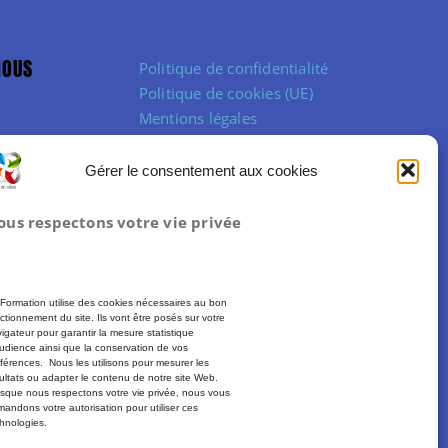
NOUS
Politique de confidentialité
Politique de cookies (UE)
Mentions légales
Conditions Générales de Vente
Gérer le consentement aux cookies
ous respectons votre vie privée
Formation utilise des cookies nécessaires au bon
ctionnement du site. Ils vont être posés sur votre
igateur pour garantir la mesure statistique
udience ainsi que la conservation de vos
férences. Nous les utilisons pour mesurer les
ultats ou adapter le contenu de notre site Web.
sque nous respectons votre vie privée, nous vous
andons votre autorisation pour utiliser ces
hnologies.